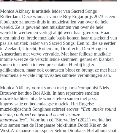
Monica Akihary is artistiek leider van Sacred Songs
Rotterdam. Deze winnaar van de Boy Edgar prijs 2023 is een
fabuleuze zangeres thuis in muziekstijlen van over de hele
wereld. Ze is gewend met muzikanten van over de hele
wereld te werken en verlegt altijd weer haar grenzen. Haar
open mind en brede muzikale basis komen haar uitstekend van
pas als artistiek leider van Sacred Songs. Een rol die ze eerder
in Zeeland, Utrecht, Rotterdam, Dordrecht, Den Haag en
Amsterdam met verve vervulde. Met haar feilloze muzikale
intuïtie weet ze de verschillende stemmen, genres en klanken
samen te smeden tot één presentatie. Hierbij legt ze
gelijkenissen, maar ook contrasten bloot en brengt ze met haar
fenomenale vocale improvisaties subtiele verbindingen aan.
Monica Akihary vormt samen met gitarist/componist Niels
Brouwer het duo Boi Akih. In hun repertoire smelten
muziektradities uit alle windstreken samen met jazz,
improvisatie en hedendaagse muziek. Het Engelse
muziektijdschrift Songlines schreef erover: “
Een unieke sound
die diep ontroert en gekruid is met virtuoze
improvisaties
”. Voor hun cd ‘Storyteller’ (2021) werkte het
duo samen met de Hongaarse blokfluitist Dodó Kis en de
West-Afrikaanse kora-speler Sekou Dioubate. Het album staat