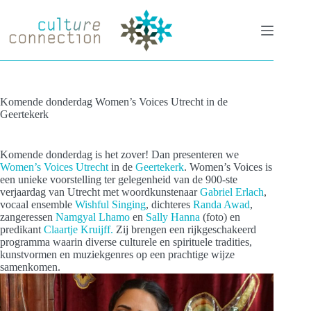
Ga
naar
de
inhoud
Komende donderdag Women’s Voices Utrecht in de
Geertekerk
Komende donderdag is het zover! Dan presenteren we
Women’s Voices Utrecht
in de
Geertekerk
. Women’s Voices is
een unieke voorstelling ter gelegenheid van de 900-ste
verjaardag van Utrecht met woordkunstenaar
Gabriel Erlach
,
vocaal ensemble
Wishful Singing
, dichteres
Randa Awad
,
zangeressen
Namgyal Lhamo
en
Sally Hanna
(foto) en
predikant
Claartje Kruijff.
Zij brengen een rijkgeschakeerd
programma waarin diverse culturele en spirituele tradities,
kunstvormen en muziekgenres op een prachtige wijze
samenkomen.