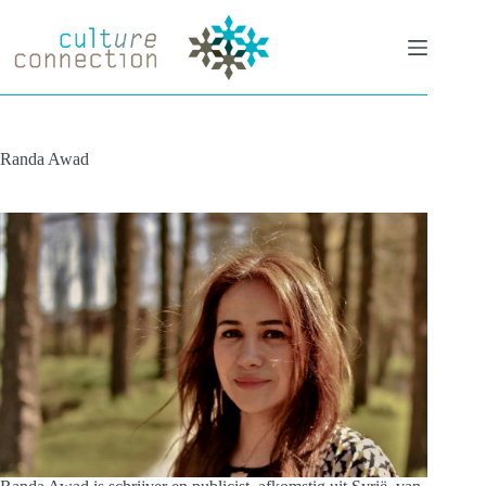
Ga
naar
de
inhoud
Randa Awad