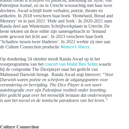
Randa Awad is schrijver en publicist, afkomstig uit Syrië, van
Palestijnse komaf, en
nu in Utrecht woonachtig met haar twee
dochters. Awad schrijft korte verhalen, poëzie, theater en
artikelen. In 2018 verscheen haar boek ‘Homeland, Bread and
Memory’ en in juni 2021 ‘Hide and Seek’. In 2020-2021 nam
Randa deel aan Wintertuins Schrijfwerkplaats in Utrecht. De
beste teksten uit deze editie zijn samengebracht in ‘Iemand
zette gewoon het licht aan’. In 2023 verscheen haar boek
‘Schaduw tussen twee bladeren’.
In 2022 werkte zij mee aan
de Culture Connection productie
Women’s Voices.
Op donderdag 24 oktober treedt Randa Awad op in het
voorprogramma van het
concert van Walid Ben Selim
waarin
hij de compositie The Diceplayer naar het gedicht van
Mahmoud Darwish brengt. Randa Awad zegt hierover:
“Voor
Darwish waren poëzie en schrijven de uitgangspunten voor
verandering en bevrijding. The Dice Player is een soort
autobiografie over zijn Palestijnse realiteit onder bezetting.
Het gedicht gaat over het menselijk bestaan dat onderworpen
is aan het toeval en de ironische paradoxen van het leven.”
Culture Connection