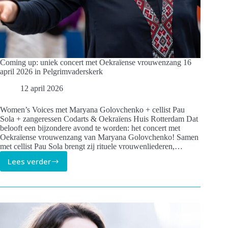
Coming up: uniek concert met Oekraïense vrouwenzang 16
april 2026 in Pelgrimvaderskerk
12 april 2026
Women’s Voices met Maryana Golovchenko + cellist Pau
Sola + zangeressen Codarts & Oekraïens Huis Rotterdam Dat
belooft een bijzondere avond te worden: het concert met
Oekraïense vrouwenzang van Maryana Golovchenko! Samen
met cellist Pau Sola brengt zij rituele vrouwenliederen,…
Lees verder
Coming
up:
uniek
concert
met
Oekraïense
vrouwenzang