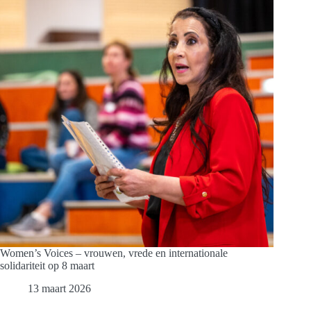
concert
vol
Oekraïense
vrouwenzang
Women’s Voices – vrouwen, vrede en internationale
solidariteit op 8 maart
13 maart 2026