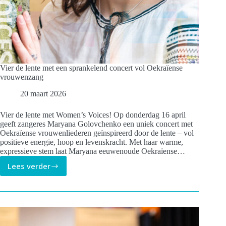
Vier de lente met een sprankelend concert vol Oekraïense
vrouwenzang
20 maart 2026
Vier de lente met Women’s Voices! Op donderdag 16 april
geeft zangeres Maryana Golovchenko een uniek concert met
Oekraïense vrouwenliederen geïnspireerd door de lente – vol
positieve energie, hoop en levenskracht. Met haar warme,
expressieve stem laat Maryana eeuwenoude Oekraïense…
Lees verder
Vier
de
lente
met
een
sprankelend