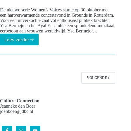
De nieuwe serie Women’s Voices startte op 30 oktober met
een hartverwarmende concertavond in Grounds in Rotterdam.
Voor een uitverkochte zaal vol enthousiast publiek brachten
Ysa Bermejo en het Ayal Ensemble een sprankelend muzikaal
eerbetoon aan vrouwen wereldwijd. Ysa Bermejo:…
Lees verder
Eerste
Women’s
Voices
concert
met
Ysa
Bermejo
VOLGENDE
en
Ayal
Ensemble
groot
Culture Connection
succes
Jeanneke den Boer
jdenboer@jdbc.nl