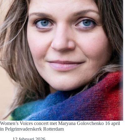
Voices
in
Den
Haag
en
Utrecht
Women’s Voices concert met Maryana Golovchenko 16 april
in Pelgrimvaderskerk Rotterdam
12 februari 2026