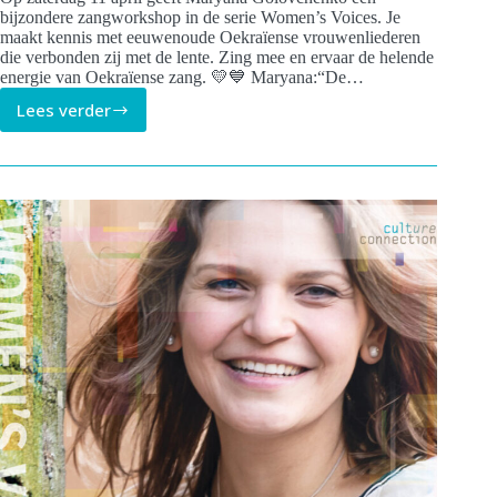
bijzondere zangworkshop in de serie Women’s Voices. Je
maakt kennis met eeuwenoude Oekraïense vrouwenliederen
die verbonden zij met de lente. Zing mee en ervaar de helende
energie van Oekraïense zang. 💛💙 Maryana:“De…
Lees verder
Laat
je
stem
klinken
–
Zangworkshop
met
Maryana
Golovchenko