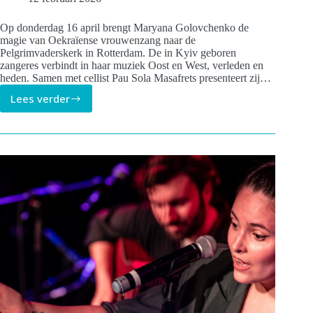
Op donderdag 16 april brengt Maryana Golovchenko de
magie van Oekraïense vrouwenzang naar de
Pelgrimvaderskerk in Rotterdam. De in Kyiv geboren
zangeres verbindt in haar muziek Oost en West, verleden en
heden. Samen met cellist Pau Sola Masafrets presenteert zij…
Lees verder
Women’s
Voices
concert
met
Maryana
Golovchenko
16
april
in
Pelgrimvaderskerk
Rotterdam