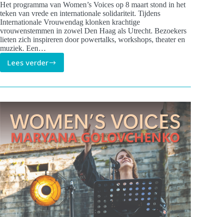
Het programma van Women’s Voices op 8 maart stond in het
teken van vrede en internationale solidariteit. Tijdens
Internationale Vrouwendag klonken krachtige
vrouwenstemmen in zowel Den Haag als Utrecht. Bezoekers
lieten zich inspireren door powertalks, workshops, theater en
muziek. Een…
Lees verder
Women’s
Voices
–
vrouwen,
vrede
en
internationale
solidariteit
op
8
maart