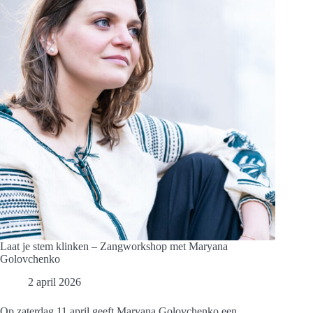
16
april
2026
in
Pelgrimvaderskerk
Laat je stem klinken – Zangworkshop met Maryana
Golovchenko
2 april 2026
Op zaterdag 11 april geeft Maryana Golovchenko een