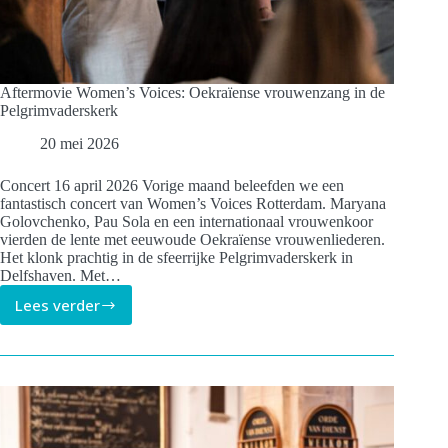
Aftermovie Women’s Voices: Oekraïense vrouwenzang in de
Pelgrimvaderskerk
20 mei 2026
Concert 16 april 2026 Vorige maand beleefden we een
fantastisch concert van Women’s Voices Rotterdam. Maryana
Golovchenko, Pau Sola en een internationaal vrouwenkoor
vierden de lente met eeuwoude Oekraïense vrouwenliederen.
Het klonk prachtig in de sfeerrijke Pelgrimvaderskerk in
Delfshaven. Met…
Lees verder
Aftermovie
Women’s
Voices:
Oekraïense
vrouwenzang
in
de