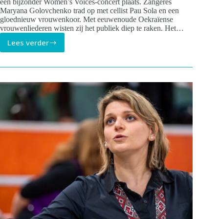
een bijzonder Women’s Voices-concert plaats. Zangeres
Maryana Golovchenko trad op met cellist Pau Sola en een
gloednieuw vrouwenkoor. Met eeuwenoude Oekraïense
vrouwenliederen wisten zij het publiek diep te raken. Het…
Lees verder
Women’s
Voices
weet
publiek
te
raken
met
Oekraïense
vrouwenzang
in
Delfshaven