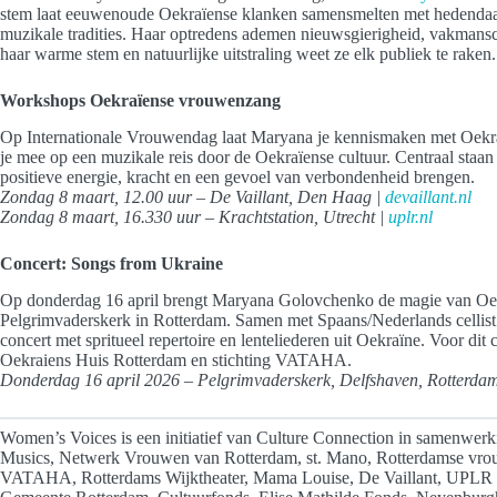
stem laat eeuwenoude Oekraïense klanken samensmelten met hedendaag
muzikale tradities. Haar optredens ademen nieuwsgierigheid, vakmansc
haar warme stem en natuurlijke uitstraling weet ze elk publiek te raken.
Workshops Oekraïense vrouwenzang
Op Internationale Vrouwendag laat Maryana je kennismaken met Oek
je mee op een muzikale reis door de Oekraïense cultuur. Centraal staan 
positieve energie, kracht en een gevoel van verbondenheid brengen.
Zondag 8 maart, 12.00 uur – De Vaillant, Den Haag |
devaillant.nl
Zondag 8 maart, 16.330 uur – Krachtstation, Utrecht |
uplr.nl
Concert: Songs from Ukraine
Op donderdag 16 april brengt Maryana Golovchenko de magie van Oek
Pelgrimvaderskerk in Rotterdam. Samen met Spaans/Nederlands cellist
concert met spritueel repertoire en lenteliederen uit Oekraïne. Voor d
Oekraiens Huis Rotterdam en stichting VATAHA.
Donderdag 16 april 2026 – Pelgrimvaderskerk, Delfshaven, Rotterd
Women’s Voices is een initiatief van Culture Connection in samenwer
Musics, Netwerk Vrouwen van Rotterdam, st. Mano, Rotterdamse vrou
VATAHA, Rotterdams Wijktheater, Mama Louise, De Vaillant, UPLR e