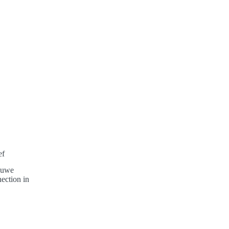
ef
ieuwe
ection in