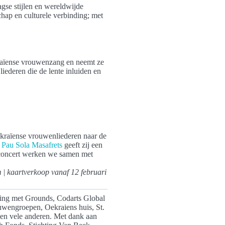
se stijlen en wereldwijde
hap en culturele verbinding; met
raïense vrouwenzang en neemt ze
liederen die de lente inluiden en
raïense vrouwenliederen naar de
Pau Sola Masafrets
geeft zij een
it concert werken we samen met
am
|
kaartverkoop vanaf 12 februari
king met Grounds, Codarts Global
wengroepen, Oekraiens huis, St.
n vele anderen. Met dank aan