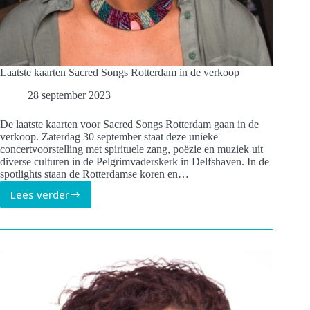
Laatste kaarten Sacred Songs Rotterdam in de verkoop
28 september 2023
De laatste kaarten voor Sacred Songs Rotterdam gaan in de
verkoop. Zaterdag 30 september staat deze unieke
concertvoorstelling met spirituele zang, poëzie en muziek uit
diverse culturen in de Pelgrimvaderskerk in Delfshaven. In de
spotlights staan de Rotterdamse koren en…
Lees verder
Laatste
kaarten
Sacred
Songs
Rotterdam
in
de
verkoop