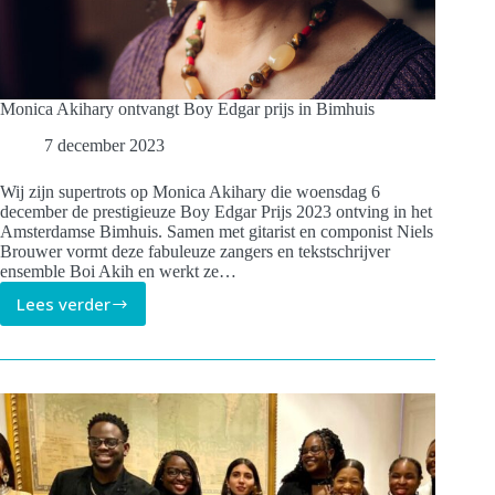
Monica Akihary ontvangt Boy Edgar prijs in Bimhuis
7 december 2023
Wij zijn supertrots op Monica Akihary die woensdag 6
december de prestigieuze Boy Edgar Prijs 2023 ontving in het
Amsterdamse Bimhuis. Samen met gitarist en componist Niels
Brouwer vormt deze fabuleuze zangers en tekstschrijver
ensemble Boi Akih en werkt ze…
Lees verder
Monica
Akihary
ontvangt
Boy
Edgar
prijs
in
Bimhuis