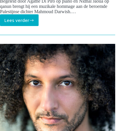
Begeleid door Agathe Di Piro op piano en Nidhal Jaoua op
qanun brengt hij een muzikale hommage aan de beroemde
Palestijnse dichter Mahmoud Darwish.…
Lees verder
Walid
Selim
brengt
muzikale
hommage
aan
Mahmoud
Darwish