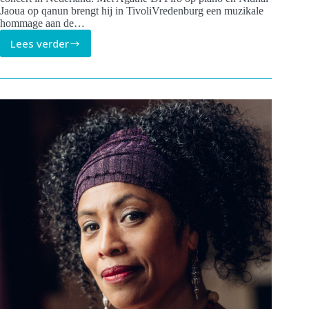
Jaoua op qanun brengt hij in TivoliVredenburg een muzikale
hommage aan de…
Lees verder
Save
the
date:
Walid
Ben
Selim
24
oktober
in
TivoliVredenburg