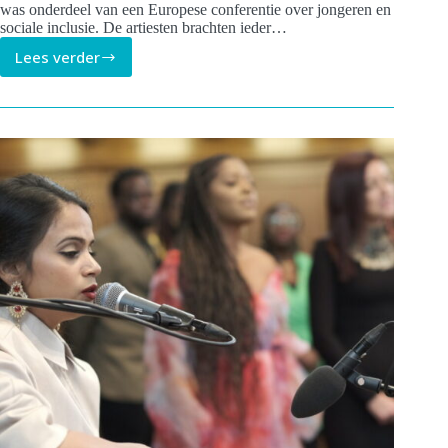
was onderdeel van een Europese conferentie over jongeren en
sociale inclusie. De artiesten brachten ieder…
Lees verder
Sacred
Songs
performance
tijdens
European
Policy
Dialogue
Forum