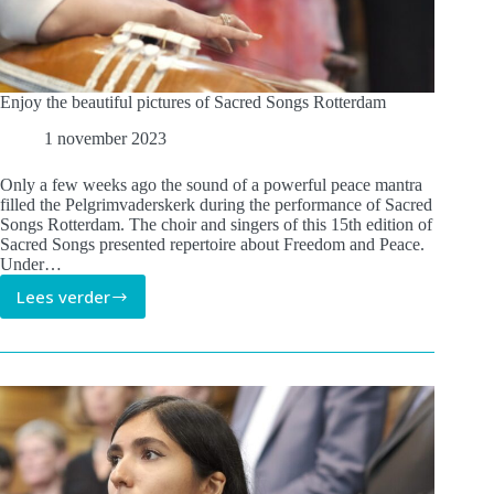
Enjoy the beautiful pictures of Sacred Songs Rotterdam
1 november 2023
Only a few weeks ago the sound of a powerful peace mantra
filled the Pelgrimvaderskerk during the performance of Sacred
Songs Rotterdam. The choir and singers of this 15th edition of
Sacred Songs presented repertoire about Freedom and Peace.
Under…
Lees verder
Enjoy
the
beautiful
pictures
of
Sacred
Songs
Rotterdam