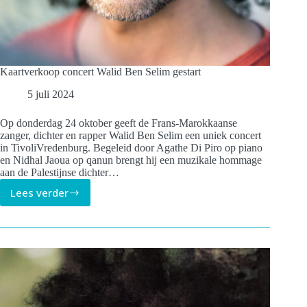
Kaartverkoop concert Walid Ben Selim gestart
5 juli 2024
Op donderdag 24 oktober geeft de Frans-Marokkaanse
zanger, dichter en rapper Walid Ben Selim een uniek concert
in TivoliVredenburg. Begeleid door Agathe Di Piro op piano
en Nidhal Jaoua op qanun brengt hij een muzikale hommage
aan de Palestijnse dichter…
Lees verder
Kaartverkoop
concert
Walid
Ben
Selim
gestart