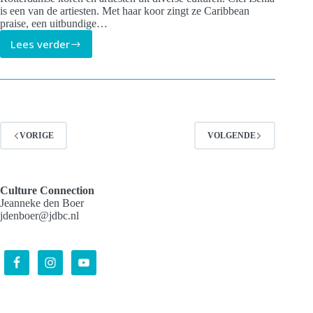
is een van de artiesten. Met haar koor zingt ze Caribbean
praise, een uitbundige…
Lees verder
Cici
Isenia
&
choir
zingen
Caribbean
praise
VORIGE
VOLGENDE
in
Sacred
Songs
Rotterdam
Culture Connection
Jeanneke den Boer
jdenboer@jdbc.nl